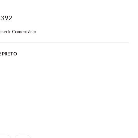
2392
nserir Comentário
2 PRETO