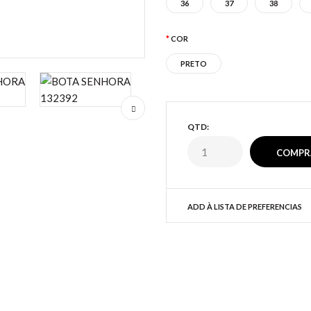
36
37
38
COR
PRETO
QTD:
ADD À LISTA DE PREFERENCIAS