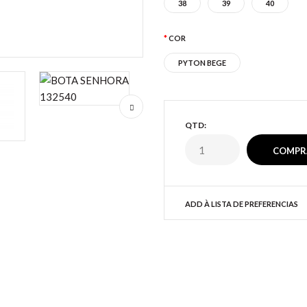
38
39
40
COR
PYTON BEGE
QTD:
ADD À LISTA DE PREFERENCIAS