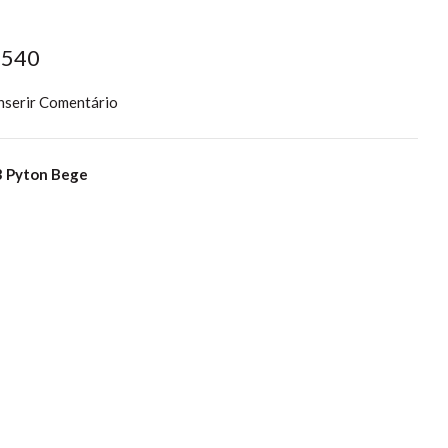
2540
nserir Comentário
 Pyton Bege