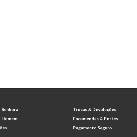
SAPATO HOMEM 485
Sapato Clássi
69.90€
 Senhora
Trocas & Devoluções
o Homem
Encomendas & Portes
ões
Pagamento Seguro