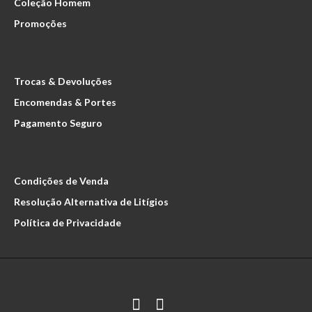
Coleção Homem
Promoções
SAPATO CASUAL 0049
69.90€
Trocas & Devoluções
Encomendas & Portes
Pagamento Seguro
Sapato Homem em PeleForro em PelePalmilha em Pele..
Condições de Venda
Resolução Alternativa de Litígios
Política de Privacidade
SAPATO CASUAL 0049
69.90€