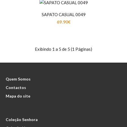
SAPATO CASUAL 0049
69.90€
SAPATO CASUAL 00108
Exibindo 1 a 5 de 5 (1 Páginas)
69.90€
Quem Somos
Sapato Homem em PeleForro em TêxtilPalmilha em
Contactos
Pele..
Mapa do site
Coleção Senhora