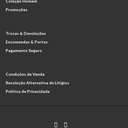
Coleção Homem
Promoções
SAPATO HOMEM 555
69.90€
Trocas & Devoluções
Encomendas & Portes
Pagamento Seguro
Sapato Homem Clássico em PeleForro em PelePalmilha
em Pele..
Condições de Venda
Resolução Alternativa de Litígios
Política de Privacidade
SAPATO HOMEM 555
69.90€