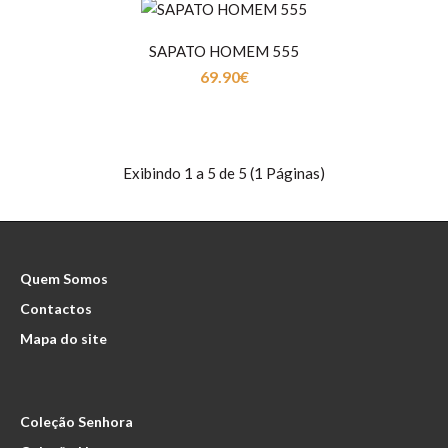
SAPATO HOMEM 555
69.90€
SAPATO HOMEM 485
Exibindo 1 a 5 de 5 (1 Páginas)
69.90€
Quem Somos
Sapato Clássico Homem em PeleForro em PelePalmilha
Contactos
em Pele..
Mapa do site
Coleção Senhora