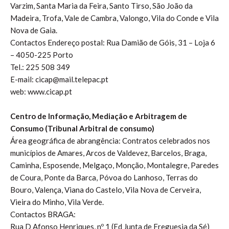
Varzim, Santa Maria da Feira, Santo Tirso, São João da
Madeira, Trofa, Vale de Cambra, Valongo, Vila do Conde e Vila
Nova de Gaia.
Contactos Endereço postal: Rua Damião de Góis, 31 – Loja 6
– 4050-225 Porto
Tel.: 225 508 349
E-mail: cicap@mail.telepac.pt
web: www.cicap.pt
Centro de Informação, Mediação e Arbitragem de
Consumo (Tribunal Arbitral de consumo)
Área geográfica de abrangência: Contratos celebrados nos
municípios de Amares, Arcos de Valdevez, Barcelos, Braga,
Caminha, Esposende, Melgaço, Monção, Montalegre, Paredes
de Coura, Ponte da Barca, Póvoa do Lanhoso, Terras do
Bouro, Valença, Viana do Castelo, Vila Nova de Cerveira,
Vieira do Minho, Vila Verde.
Contactos BRAGA:
Rua D Afonso Henriques, nº 1 (Ed Junta de Freguesia da Sé)