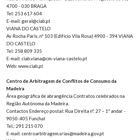
4700 - 030 BRAGA
Tel: 253 617 604
E-mail: geral@ciab.pt
VIANA DO CASTELO
Av Rocha Paris, nº 103 (Edifício Vila Rosa) 4900 - 394 VIANA
DO CASTELO
Tel: 258 809 335
E-mail: ciab.viana@cm-viana-castelo.pt
Web: www.ciab.pt
Centro de Arbitragem de Conflitos de Consumo da
Madeira
Área geográfica de abrangência Contratos celebrados na
Região Autónoma da Madeira.
Contactos Endereço postal: Rua Direita nº. 27 – 1º andar -
9050-405 Funchal
Tel.: 291 215 070
E-mail: centroarbitragem.srias@madeira.gov.pt