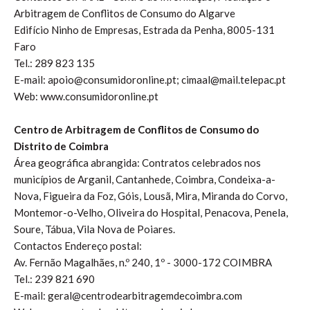
Arbitragem de Conflitos de Consumo do Algarve
Edifício Ninho de Empresas, Estrada da Penha, 8005-131
Faro
Tel.: 289 823 135
E-mail: apoio@consumidoronline.pt; cimaal@mail.telepac.pt
Web: www.consumidoronline.pt
Centro de Arbitragem de Conflitos de Consumo do
Distrito de Coimbra
Área geográfica abrangida: Contratos celebrados nos
municípios de Arganil, Cantanhede, Coimbra, Condeixa-a-
Nova, Figueira da Foz, Góis, Lousã, Mira, Miranda do Corvo,
Montemor-o-Velho, Oliveira do Hospital, Penacova, Penela,
Soure, Tábua, Vila Nova de Poiares.
Contactos Endereço postal:
Av. Fernão Magalhães, n.º 240, 1º - 3000-172 COIMBRA
Tel.: 239 821 690
E-mail: geral@centrodearbitragemdecoimbra.com